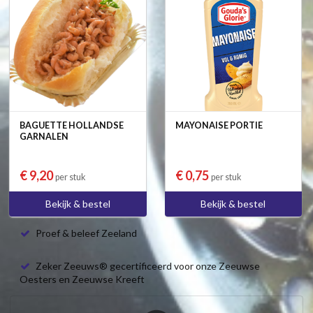
BAGUETTE HOLLANDSE
MAYONAISE PORTIE
GARNALEN
€ 9,20
€ 0,75
per stuk
per stuk
Bekijk & bestel
Bekijk & bestel
Proef & beleef Zeeland
Zeker Zeeuws® gecertificeerd voor onze Zeeuwse
Oesters en Zeeuwse Kreeft