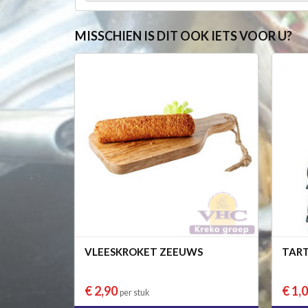
MISSCHIEN IS DIT OOK IETS VOOR U?
VLEESKROKET ZEEUWS
TART
€ 2,90
€ 1,
per stuk