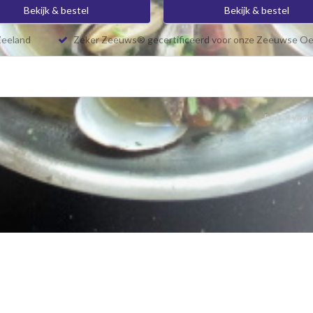
Bekijk & bestel
Bekijk & bestel
Zeeland
Zeker Zeeuws® gecertificeerd voor onze Zeeuwse Oe
Een Bon Vivant