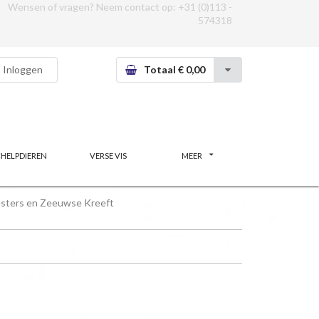
Wensen of vragen? Neem contact op:
+31 (0)113 -
574318
Inloggen
Totaal € 0,00
CHELPDIEREN
VERSE VIS
MEER
sters en Zeeuwse Kreeft