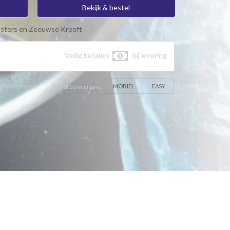
Bekijk & bestel
sters en Zeeuwse Kreeft
Veilig betalen:
bij levering
MOBIEL
EASY
 In-site product
Shop weergave: