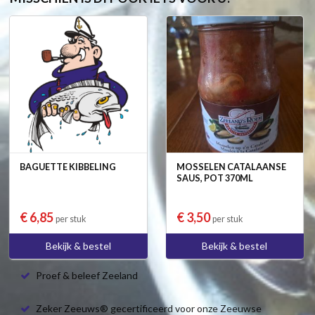
BAGUETTE KIBBELING
MOSSELEN CATALAANSE
SAUS, POT 370ML
€ 6,85
€ 3,50
per stuk
per stuk
Bekijk & bestel
Bekijk & bestel
Proef & beleef Zeeland
Zeker Zeeuws® gecertificeerd voor onze Zeeuwse