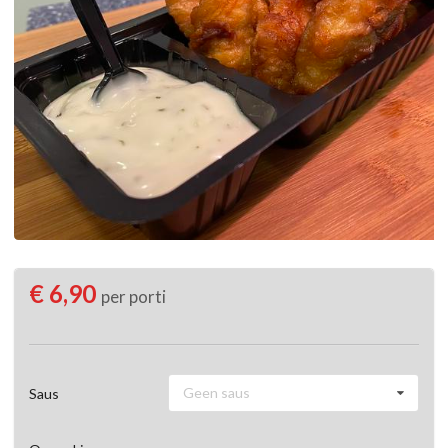
€ 6,90
per porti
Geen saus
Saus