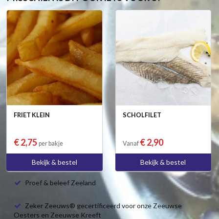
FRIET KLEIN
SCHOLFILET
€ 2,75
€ 2,90
per bakje
Vanaf
Bekijk & bestel
Bekijk & bestel
Proef & beleef Zeeland
Zeker Zeeuws® gecertificeerd voor onze Zeeuwse
Oesters en Zeeuwse Kreeft