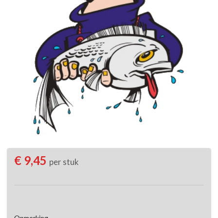
€ 9,45
per stuk
Opmerking