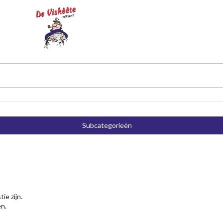
Subcategorieën
e zijn.
en.