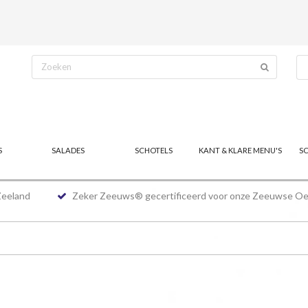
S
SALADES
SCHOTELS
KANT & KLARE MENU'S
S
Zeeland
Zeker Zeeuws® gecertificeerd voor onze Zeeuwse Oe