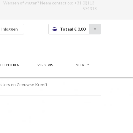
Wensen of vragen? Neem contact op:
+31 (0)113 -
574318
Inloggen
Totaal € 0,00
CHELPDIEREN
VERSE VIS
MEER
sters en Zeeuwse Kreeft