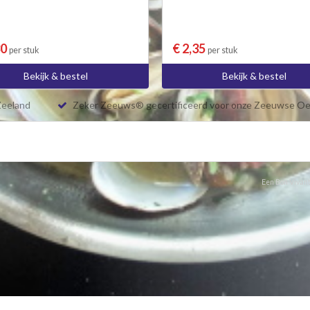
30
€ 2,35
per stuk
per stuk
Bekijk & bestel
Bekijk & bestel
Zeeland
Zeker Zeeuws® gecertificeerd voor onze Zeeuwse Oe
Een Bon Vivant