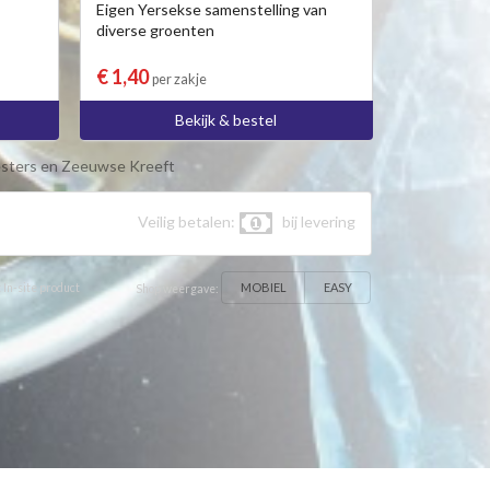
Eigen Yersekse samenstelling van
diverse groenten
€ 1,40
per zakje
Bekijk & bestel
sters en Zeeuwse Kreeft
Veilig betalen:
bij levering
MOBIEL
EASY
 In-site product
Shop weergave: