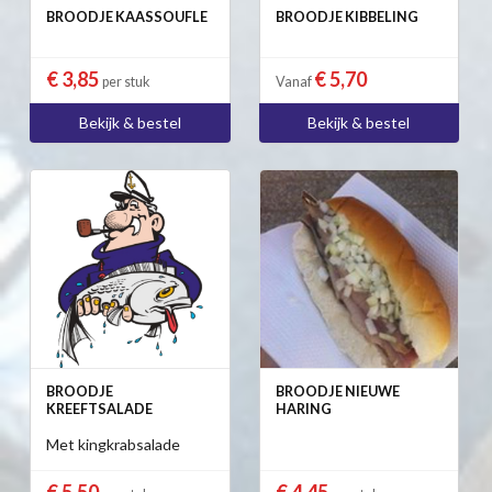
BROODJE KAASSOUFLE
BROODJE KIBBELING
€ 3,85
€ 5,70
per stuk
Vanaf
Bekijk & bestel
Bekijk & bestel
BROODJE
BROODJE NIEUWE
KREEFTSALADE
HARING
Met kingkrabsalade
€ 5,50
€ 4,45