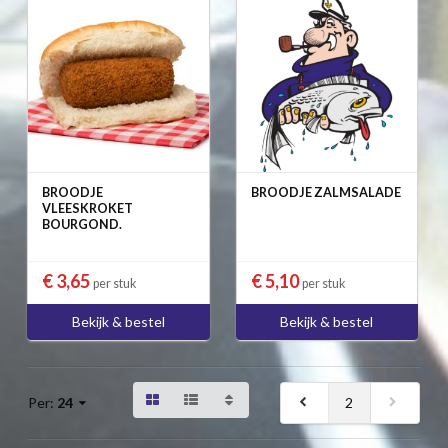
BROODJE
BROODJE ZALMSALADE
VLEESKROKET
BOURGOND.
€ 3,65
€ 5,10
per stuk
per stuk
Bekijk & bestel
Bekijk & bestel
2
Per:
24