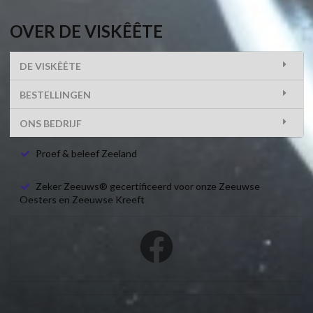
OVER DE VISKÊÊTE
DE VISKÊÊTE
BESTELLINGEN
ONS BEDRIJF
Proef & beleef Zeeland
Zeker Zeeuws® gecertificeerd voor onze Zeeuwse
Oesters en Zeeuwse Kreeft