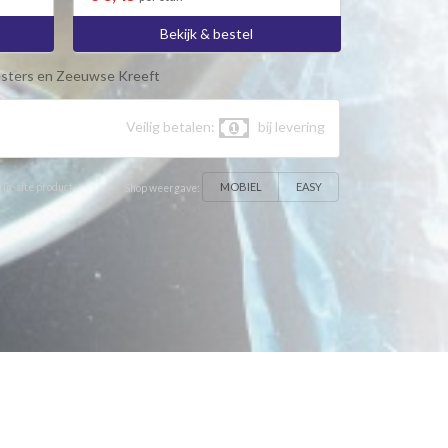
Bekijk & bestel
sters en Zeeuwse Kreeft
Veilig betalen:
bij levering
MOBIEL
EASY
 In-site product
Shop weergave: