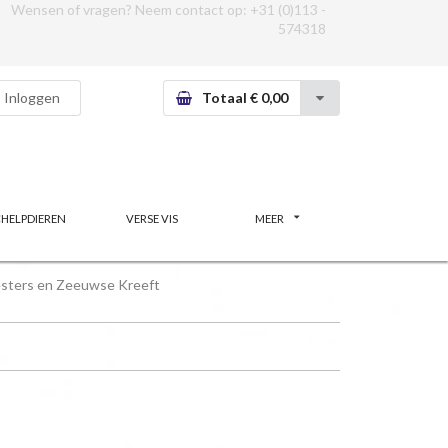
Wensen of vragen? Neem contact op:
+31 (0)113 -
574318
Inloggen
Totaal € 0,00
CHELPDIEREN
VERSE VIS
MEER
sters en Zeeuwse Kreeft