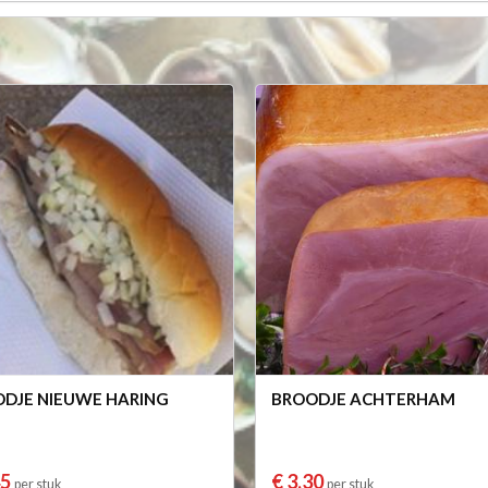
DJE NIEUWE HARING
BROODJE ACHTERHAM
45
€ 3,30
per stuk
per stuk