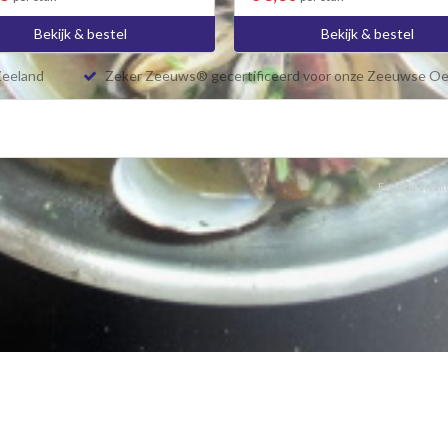
Bekijk & bestel
Bekijk & bestel
Zeeland
Zeker Zeeuws® gecertificeerd voor onze Zeeuwse Oe
Een Bon Vivant