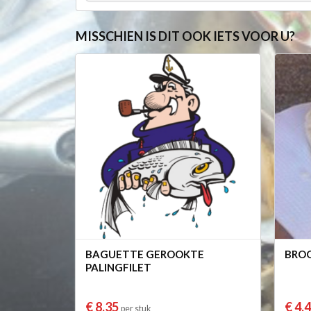
MISSCHIEN IS DIT OOK IETS VOOR U?
BAGUETTE GEROOKTE
BROO
PALINGFILET
€ 8,35
€ 4,
per stuk