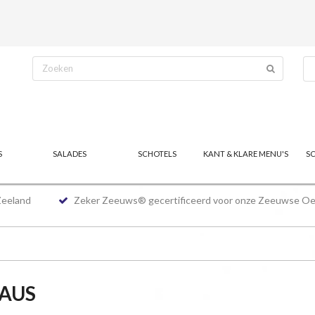
S
SALADES
SCHOTELS
KANT & KLARE MENU'S
S
Zeeland
Zeker Zeeuws® gecertificeerd voor onze Zeeuwse Oe
SAUS