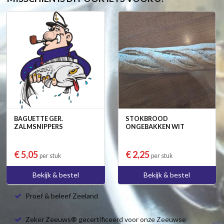
BAGUETTE GER.
STOKBROOD
ZALMSNIPPERS
ONGEBAKKEN WIT
€ 5,05
€ 2,25
per stuk
per stuk
Bekijk & bestel
Bekijk & bestel
Proef & beleef Zeeland
Zeker Zeeuws® gecertificeerd voor onze Zeeuwse