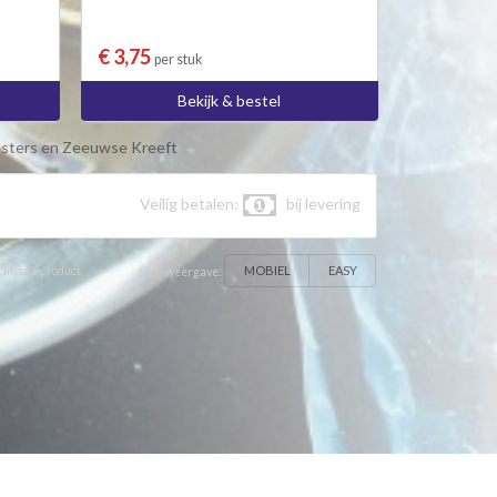
€ 3,75
per stuk
Bekijk & bestel
sters en Zeeuwse Kreeft
Veilig betalen:
bij levering
MOBIEL
EASY
 In-site product
Shop weergave: