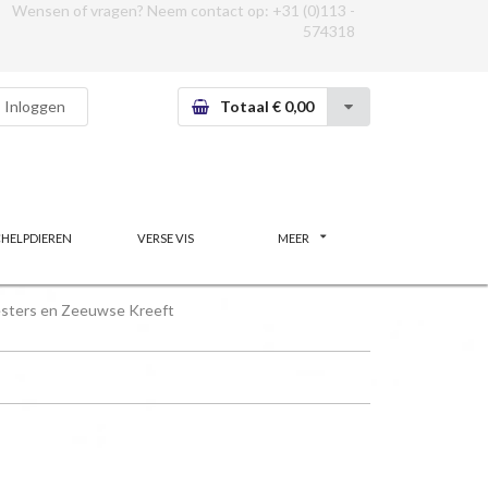
Wensen of vragen? Neem contact op:
+31 (0)113 -
574318
Inloggen
Totaal € 0,00
CHELPDIEREN
VERSE VIS
MEER
sters en Zeeuwse Kreeft