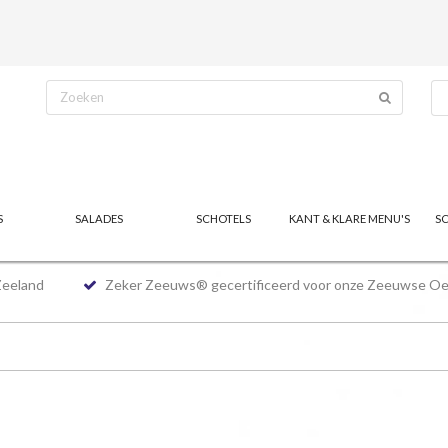
S
SALADES
SCHOTELS
KANT & KLARE MENU'S
S
Zeeland
Zeker Zeeuws® gecertificeerd voor onze Zeeuwse Oe