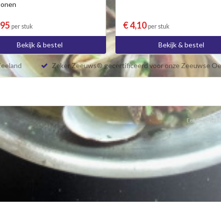
sonen
,95
€ 4,10
per stuk
per stuk
Bekijk & bestel
Bekijk & bestel
Zeeland
Zeker Zeeuws® gecertificeerd voor onze Zeeuwse Oe
Een Bon Vivant