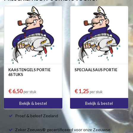
KAASTENGELS PORTIE
SPECIAALSAUS PORTIE
6STUKS
€ 6,50
€ 1,25
per stuk
per stuk
Bekijk & bestel
Bekijk & bestel
Proef & beleef Zeeland
Zeker Zeeuws® gecertificeerd voor onze Zeeuwse