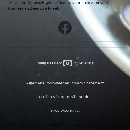
Zeker Zeeuws® gecertificeerd voor onze Zeeuwse
Oesters en Zeeuwse Kreeft
Veilig betalen:
bij levering
Algemene voorwaarden
Privacy Statement
Een Bon Vivant In-site product
Shop weergave:
DESKTOP
EASY