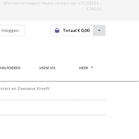
Wensen of vragen? Neem contact op:
+31 (0)113 -
574318
Inloggen
Totaal € 0,00
CHELPDIEREN
VERSE VIS
MEER
sters en Zeeuwse Kreeft