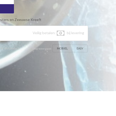
sters en Zeeuwse Kreeft
Veilig betalen:
bij levering
MOBIEL
EASY
 In-site product
Shop weergave: