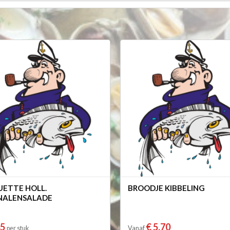
ETTE HOLL.
BROODJE KIBBELING
NALENSALADE
45
€ 5,70
per stuk
Vanaf