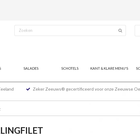
S
SALADES
SCHOTELS
KANT & KLARE MENU'S
S
Zeeland
Zeker Zeeuws® gecertificeerd voor onze Zeeuwse Oe
t
LINGFILET