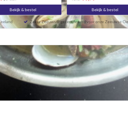
Bekijk & bestel
Bekijk & bestel
Zeeland
Zeker Zeeuws® gecertificeerd voor onze Zeeuwse Oe
Een Bon Vivant