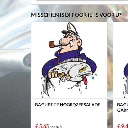
MISSCHIEN IS DIT OOK IETS VOOR U?
BAGUETTE NOORDZEESALADE
BAGU
GAR
€ 5,65
€ 9,
per stuk