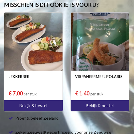
MISSCHIEN IS DIT OOK IETS VOOR U?
LEKKERBEK
VISPANEERMEEL POLARIS
€ 7,00
€ 1,40
per stuk
per stuk
Bekijk & bestel
Bekijk & bestel
Proef & beleef Zeeland
Zeker Zeeuws® gecertificeerd voor onze Zeeuwse