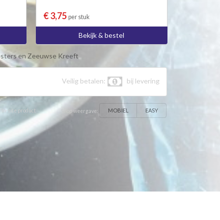
€ 3,75
per stuk
Bekijk & bestel
sters en Zeeuwse Kreeft
Veilig betalen:
bij levering
MOBIEL
EASY
 In-site product
Shop weergave: