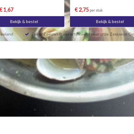
€ 1,67
€ 2,75
per stuk
Bekijk & bestel
Bekijk & bestel
Zeeland
Zeker Zeeuws® gecertificeerd voor onze Zeeuwse Oe
Een Bon Vivant