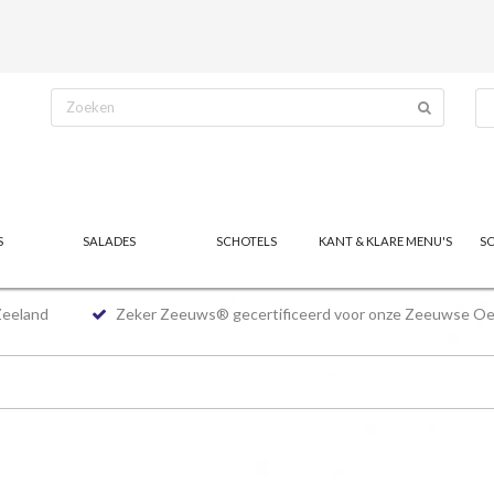
S
SALADES
SCHOTELS
KANT & KLARE MENU'S
S
Zeeland
Zeker Zeeuws® gecertificeerd voor onze Zeeuwse Oe