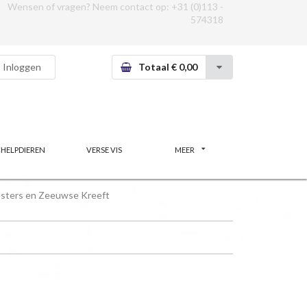
Wensen of vragen? Neem contact op:
+31 (0)113 -
574318
Inloggen
Totaal € 0,00
CHELPDIEREN
VERSE VIS
MEER
sters en Zeeuwse Kreeft