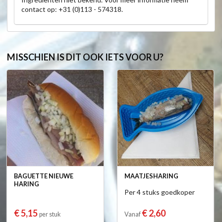
contact op: +31 (0)113 - 574318.
MISSCHIEN IS DIT OOK IETS VOOR U?
BAGUETTE NIEUWE
MAATJESHARING
HARING
Per 4 stuks goedkoper
€ 5,15
€ 2,60
per stuk
Vanaf