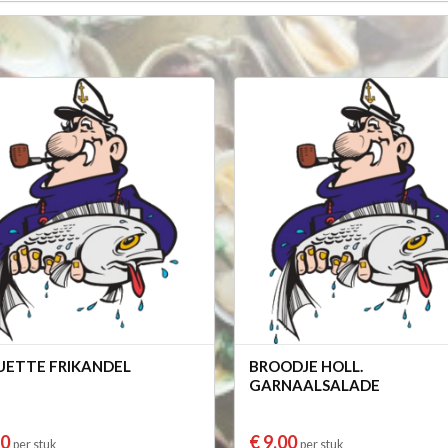
ETTE FRIKANDEL
BROODJE HOLL.
GARNAALSALADE
10
€ 9,00
per stuk
per stuk