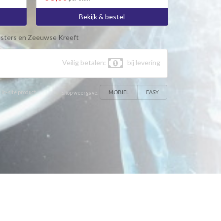
Bekijk & bestel
sters en Zeeuwse Kreeft
Veilig betalen:
bij levering
MOBIEL
EASY
 In-site product
Shop weergave: