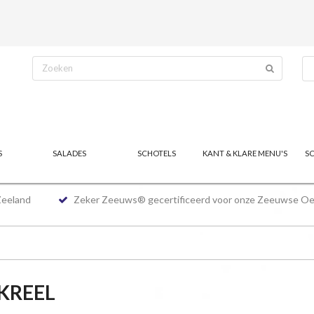
S
SALADES
SCHOTELS
KANT & KLARE MENU'S
S
Zeeland
Zeker Zeeuws® gecertificeerd voor onze Zeeuwse Oe
KREEL