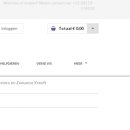
Wensen of vragen? Neem contact op:
+31 (0)113 -
574318
Inloggen
Totaal € 0,00
CHELPDIEREN
VERSE VIS
MEER
sters en Zeeuwse Kreeft