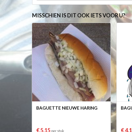
MISSCHIEN IS DIT OOK IETS VOOR U?
BAGUETTE NIEUWE HARING
BAGU
€ 5,15
€ 4,
per stuk