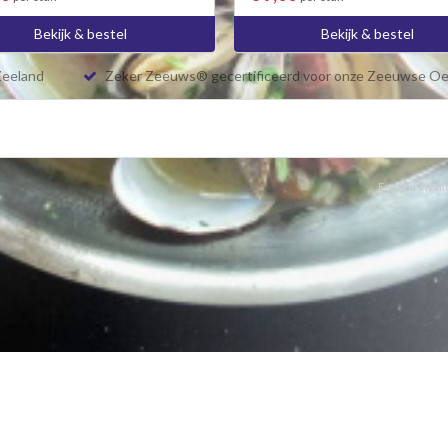
Bekijk & bestel
Bekijk & bestel
Zeeland
Zeker Zeeuws® gecertificeerd voor onze Zeeuwse Oe
Een Bon Vivant