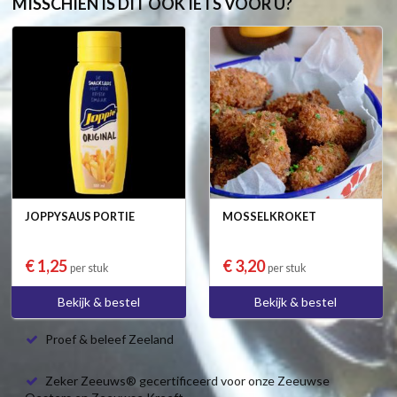
MISSCHIEN IS DIT OOK IETS VOOR U?
JOPPYSAUS PORTIE
MOSSELKROKET
€ 1,25
€ 3,20
per stuk
per stuk
Bekijk & bestel
Bekijk & bestel
Proef & beleef Zeeland
Zeker Zeeuws® gecertificeerd voor onze Zeeuwse