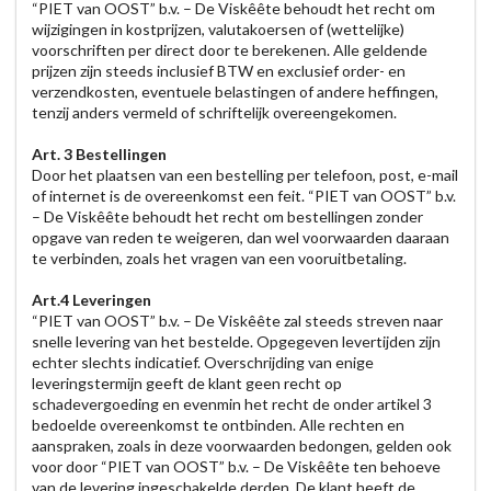
“PIET van OOST” b.v. – De Viskêête behoudt het recht om
wijzigingen in kostprijzen, valutakoersen of (wettelijke)
voorschriften per direct door te berekenen. Alle geldende
prijzen zijn steeds inclusief BTW en exclusief order- en
verzendkosten, eventuele belastingen of andere heffingen,
tenzij anders vermeld of schriftelijk overeengekomen.
Art. 3 Bestellingen
Door het plaatsen van een bestelling per telefoon, post, e-mail
of internet is de overeenkomst een feit. “PIET van OOST” b.v.
– De Viskêête behoudt het recht om bestellingen zonder
opgave van reden te weigeren, dan wel voorwaarden daaraan
te verbinden, zoals het vragen van een vooruitbetaling.
Art.4 Leveringen
“PIET van OOST” b.v. – De Viskêête zal steeds streven naar
snelle levering van het bestelde. Opgegeven levertijden zijn
echter slechts indicatief. Overschrijding van enige
leveringstermijn geeft de klant geen recht op
schadevergoeding en evenmin het recht de onder artikel 3
bedoelde overeenkomst te ontbinden. Alle rechten en
aanspraken, zoals in deze voorwaarden bedongen, gelden ook
voor door “PIET van OOST” b.v. – De Viskêête ten behoeve
van de levering ingeschakelde derden. De klant heeft de