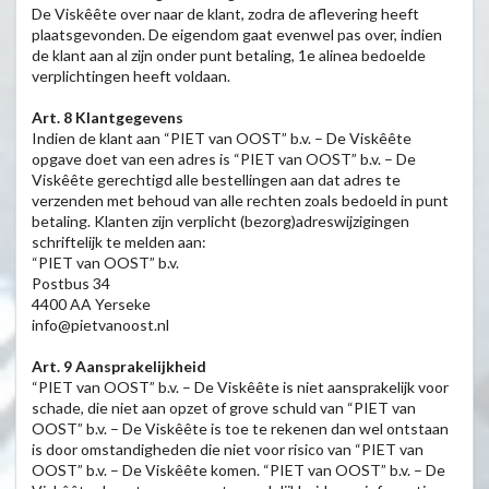
De Viskêête over naar de klant, zodra de aflevering heeft
plaatsgevonden. De eigendom gaat evenwel pas over, indien
de klant aan al zijn onder punt betaling, 1e alinea bedoelde
verplichtingen heeft voldaan.
Art. 8 Klantgegevens
Indien de klant aan “PIET van OOST” b.v. – De Viskêête
opgave doet van een adres is “PIET van OOST” b.v. – De
Viskêête gerechtigd alle bestellingen aan dat adres te
verzenden met behoud van alle rechten zoals bedoeld in punt
betaling. Klanten zijn verplicht (bezorg)adreswijzigingen
schriftelijk te melden aan:
“PIET van OOST” b.v.
Postbus 34
4400 AA Yerseke
info@pietvanoost.nl
Art. 9 Aansprakelijkheid
“PIET van OOST” b.v. – De Viskêête is niet aansprakelijk voor
schade, die niet aan opzet of grove schuld van “PIET van
OOST” b.v. – De Viskêête is toe te rekenen dan wel ontstaan
is door omstandigheden die niet voor risico van “PIET van
OOST” b.v. – De Viskêête komen. “PIET van OOST” b.v. – De