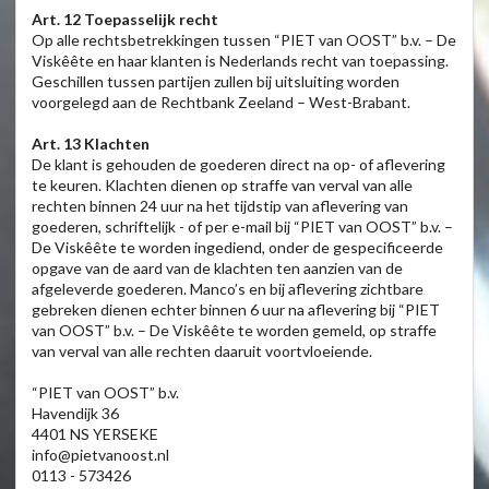
Art. 12 Toepasselijk recht
Op alle rechtsbetrekkingen tussen “PIET van OOST” b.v. – De
Viskêête en haar klanten is Nederlands recht van toepassing.
Geschillen tussen partijen zullen bij uitsluiting worden
voorgelegd aan de Rechtbank Zeeland – West-Brabant.
Art. 13 Klachten
De klant is gehouden de goederen direct na op- of aflevering
te keuren. Klachten dienen op straffe van verval van alle
rechten binnen 24 uur na het tijdstip van aflevering van
goederen, schriftelijk - of per e-mail bij “PIET van OOST” b.v. –
De Viskêête te worden ingediend, onder de gespecificeerde
opgave van de aard van de klachten ten aanzien van de
afgeleverde goederen. Manco’s en bij aflevering zichtbare
gebreken dienen echter binnen 6 uur na aflevering bij “PIET
van OOST” b.v. – De Viskêête te worden gemeld, op straffe
van verval van alle rechten daaruit voortvloeiende.
“PIET van OOST” b.v.
Havendijk 36
4401 NS YERSEKE
info@pietvanoost.nl
0113 - 573426