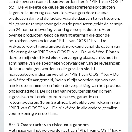
aan de overeenkomst beantwoorden, heeft “PIET van OOST”
b.v. – De Viskêête de keuze de desbetreffende producten
tegen retournering daarvan te vervangen door nieuwe
producten dan wel de factuurwaarde daarvan te restitueren.
Als garantietermijn voor geleverde producten geldt de termijn
van 24 uur na aflevering voor dagverse producten. Voor
overige producten geldt de garantietermijn die door de
betrokken leverancier van “PIET van OOST” b.v. – De
Viskêête wordt gegarandeerd, gerekend vanaf de datum van
aflevering door “PIET van OOST” b.v. – De Viskêête. Binnen
deze termijn vindt kosteloos vervanging plaats, zulks met in
acht name van de specifieke voorwaarden van de leverancier.
Retourzendingen worden in alle gevallen slechts
geaccepteerd indien zij vooraf bij “PIET van OOST” b.v. – De
Viskêête zijn aangemeld, indien zij zijn voorzien zijn van een
uniek retournummer en indien de verpakking van het product
onbeschadigd is. De kosten van retourzendingen komen
ingeval van het onder punt reclames, garantie en
retourgoederen, 1e en 2e alinea, bedoelde voor rekening van
“PIET van OOST” b.v. – De Viskêête, in alle andere gevallen
voor rekening van de klant.
Art. 7 Overdracht van risico en eigendom
Het risico van het geleverde gaat van “PIET van OOST” b.v. –