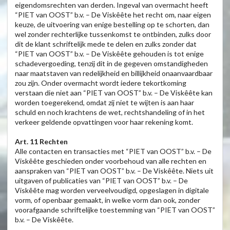
eigendomsrechten van derden. Ingeval van overmacht heeft
“PIET van OOST” b.v. – De Viskêête het recht om, naar eigen
keuze, de uitvoering van enige bestelling op te schorten, dan
wel zonder rechterlijke tussenkomst te ontbinden, zulks door
dit de klant schriftelijk mede te delen en zulks zonder dat
“PIET van OOST” b.v. – De Viskêête gehouden is tot enige
schadevergoeding, tenzij dit in de gegeven omstandigheden
naar maatstaven van redelijkheid en billijkheid onaanvaardbaar
zou zijn. Onder overmacht wordt iedere tekortkoming
verstaan die niet aan “PIET van OOST” b.v. – De Viskêête kan
worden toegerekend, omdat zij niet te wijten is aan haar
schuld en noch krachtens de wet, rechtshandeling of in het
verkeer geldende opvattingen voor haar rekening komt.
Art. 11 Rechten
Alle contacten en transacties met “PIET van OOST” b.v. – De
Viskêête geschieden onder voorbehoud van alle rechten en
aanspraken van “PIET van OOST” b.v. – De Viskêête. Niets uit
uitgaven of publicaties van “PIET van OOST” b.v. – De
Viskêête mag worden verveelvoudigd, opgeslagen in digitale
vorm, of openbaar gemaakt, in welke vorm dan ook, zonder
voorafgaande schriftelijke toestemming van “PIET van OOST”
b.v. – De Viskêête.