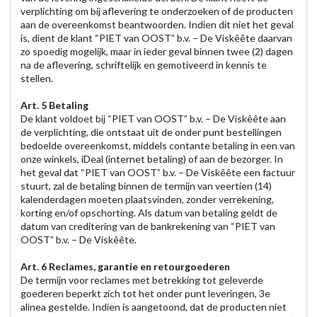
verplichting om bij aflevering te onderzoeken of de producten
aan de overeenkomst beantwoorden. Indien dit niet het geval
is, dient de klant “PIET van OOST” b.v. – De Viskêête daarvan
zo spoedig mogelijk, maar in ieder geval binnen twee (2) dagen
na de aflevering, schriftelijk en gemotiveerd in kennis te
stellen.
Art. 5 Betaling
De klant voldoet bij “PIET van OOST” b.v. – De Viskêête aan
de verplichting, die ontstaat uit de onder punt bestellingen
bedoelde overeenkomst, middels contante betaling in een van
onze winkels, iDeal (internet betaling) of aan de bezorger. In
het geval dat “PIET van OOST” b.v. – De Viskêête een factuur
stuurt, zal de betaling binnen de termijn van veertien (14)
kalenderdagen moeten plaatsvinden, zonder verrekening,
korting en/of opschorting. Als datum van betaling geldt de
datum van creditering van de bankrekening van “PIET van
OOST” b.v. – De Viskêête.
Art. 6 Reclames, garantie en retourgoederen
De termijn voor reclames met betrekking tot geleverde
goederen beperkt zich tot het onder punt leveringen, 3e
alinea gestelde. Indien is aangetoond, dat de producten niet