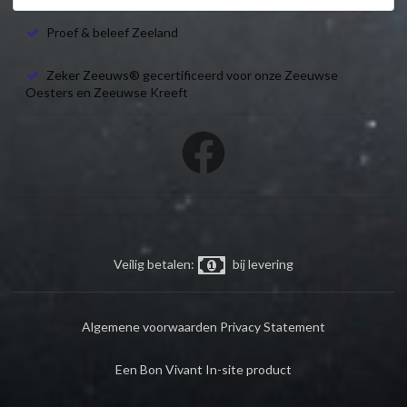
Proef & beleef Zeeland
Zeker Zeeuws® gecertificeerd voor onze Zeeuwse
Oesters en Zeeuwse Kreeft
Veilig betalen:
bij levering
Algemene voorwaarden
Privacy Statement
Een Bon Vivant In-site product