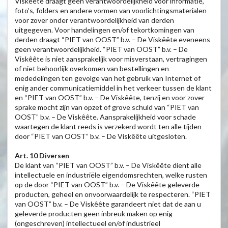
Viskêête draagt geen verantwoordelijkheid voor informatie,
foto’s, folders en andere vormen van voorlichtingsmaterialen
voor zover onder verantwoordelijkheid van derden
uitgegeven. Voor handelingen en/of tekortkomingen van
derden draagt “PIET van OOST” b.v. – De Viskêête eveneens
geen verantwoordelijkheid. “PIET van OOST” b.v. – De
Viskêête is niet aansprakelijk voor misverstaan, vertragingen
of niet behoorlijk overkomen van bestellingen en
mededelingen ten gevolge van het gebruik van Internet of
enig ander communicatiemiddel in het verkeer tussen de klant
en “PIET van OOST” b.v. – De Viskêête, tenzij en voor zover
sprake mocht zijn van opzet of grove schuld van “PIET van
OOST” b.v. – De Viskêête. Aansprakelijkheid voor schade
waartegen de klant reeds is verzekerd wordt ten alle tijden
door “PIET van OOST” b.v. – De Viskêête uitgesloten.
Art. 10 Diversen
De klant van “PIET van OOST” b.v. – De Viskêête dient alle
intellectuele en industriële eigendomsrechten, welke rusten
op de door “PIET van OOST” b.v. – De Viskêête geleverde
producten, geheel en onvoorwaardelijk te respecteren. “PIET
van OOST” b.v. – De Viskêête garandeert niet dat de aan u
geleverde producten geen inbreuk maken op enig
(ongeschreven) intellectueel en/of industrieel