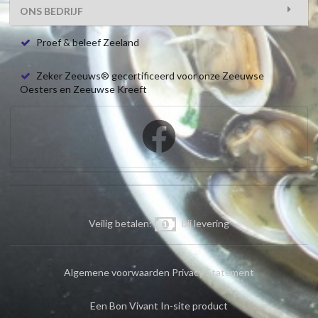
ONS BEDRIJF
Proef & beleef Zeeland
Zeker Zeeuws® gecertificeerd voor onze Zeeuwse
Oesters en Zeeuwse Kreeft
Veilig betalen:
bij levering
Algemene voorwaarden
Privacy Statement
Een Bon Vivant In-site product