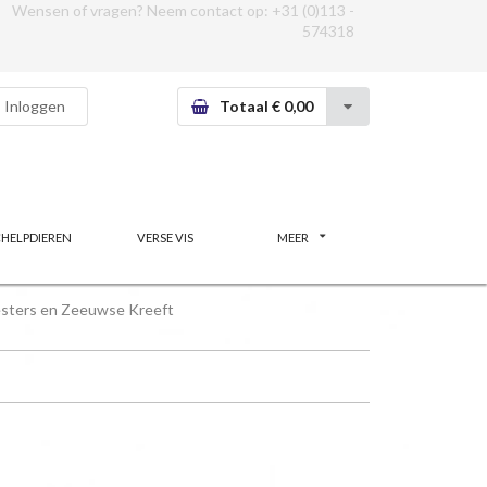
Wensen of vragen? Neem contact op:
+31 (0)113 -
574318
Inloggen
Totaal € 0,00
CHELPDIEREN
VERSE VIS
MEER
sters en Zeeuwse Kreeft