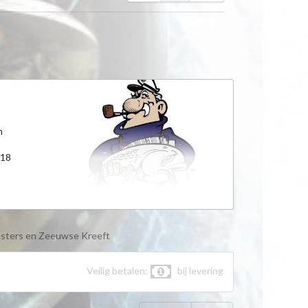
n
318
sters en Zeeuwse Kreeft
Veilig betalen:
bij levering