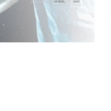
MOBIEL
EASY
 In-site product
Shop weergave: