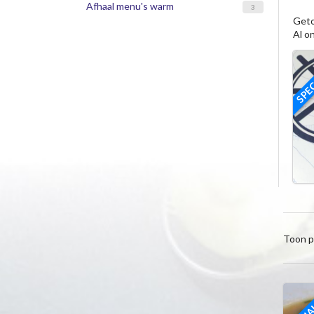
Afhaal menu's warm
3
Geto
Al o
SPEC
Toon p
SPECIA