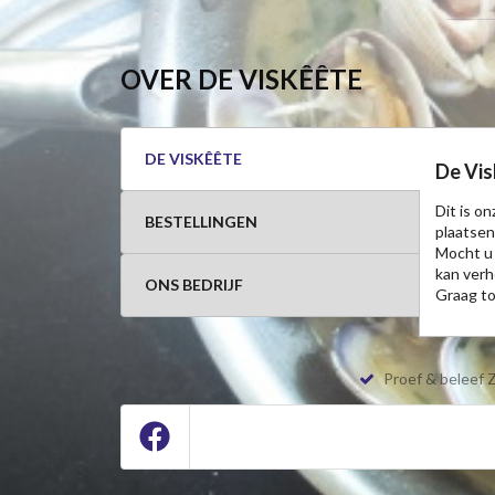
OVER DE VISKÊÊTE
DE VISKÊÊTE
De Vis
Dit is o
BESTELLINGEN
plaatsen
Mocht u 
kan verh
ONS BEDRIJF
Graag to
Proef & beleef 