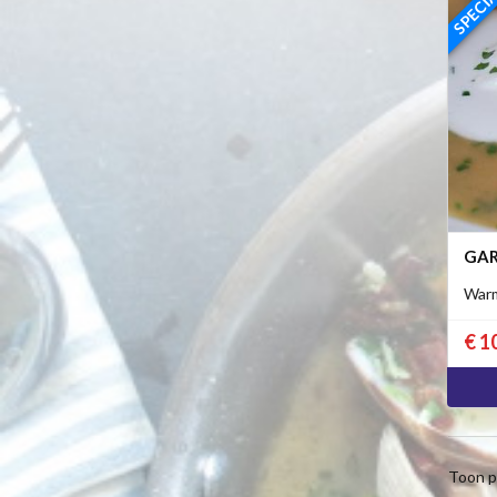
GAR
Warm
€ 1
Toon p