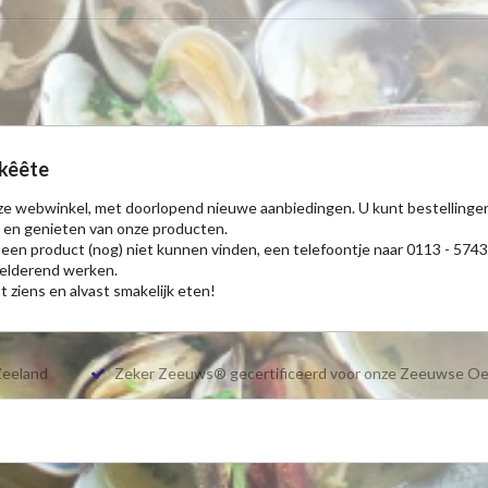
kêête
nze webwinkel, met doorlopend nieuwe aanbiedingen. U kunt bestellinge
 en genieten van onze producten.
een product (nog) niet kunnen vinden, een telefoontje naar 0113 - 574
elderend werken.
t ziens en alvast smakelijk eten!
Zeeland
Zeker Zeeuws® gecertificeerd voor onze Zeeuwse Oe