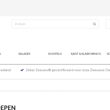
S
SALADES
SCHOTELS
KANT & KLARE MENU'S
S
Zeeland
Zeker Zeeuws® gecertificeerd voor onze Zeeuwse Oe
OEPEN