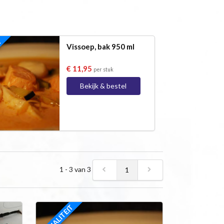
IT
Vissoep, bak 950 ml
€ 11,95
per stuk
Bekijk & bestel
1 - 3 van 3
1
SPECIALITEIT