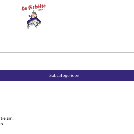
Subcategorieën
e zijn.
en.