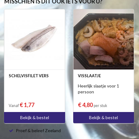
MISSCHIEN IS DIT OOK IETS VOOR U?
SCHELVISFILET VERS
VISSLAATJE
Heerlijk slaatje voor 1
persoon
€ 1,77
€ 4,80
Vanaf
per stuk
Bekijk & bestel
Bekijk & bestel
Proef & beleef Zeeland