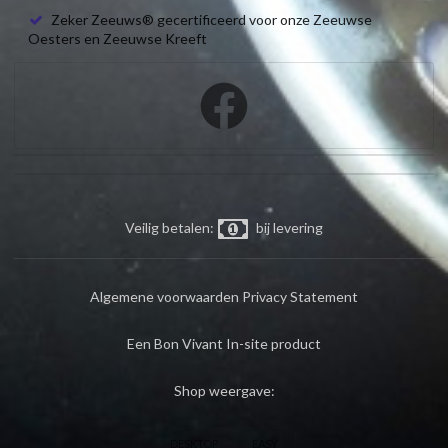
Zeker Zeeuws® gecertificeerd voor onze Zeeuwse
Oesters en Zeeuwse Kreeft
Veilig betalen:
bij levering
Algemene voorwaarden
Privacy Statement
Een Bon Vivant In-site product
Shop weergave:
DESKTOP
EASY