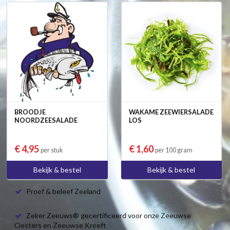
BROODJE
WAKAME ZEEWIERSALADE
NOORDZEESALADE
LOS
€ 4,95
€ 1,60
per stuk
per 100 gram
Bekijk & bestel
Bekijk & bestel
Proef & beleef Zeeland
Zeker Zeeuws® gecertificeerd voor onze Zeeuwse
Oesters en Zeeuwse Kreeft