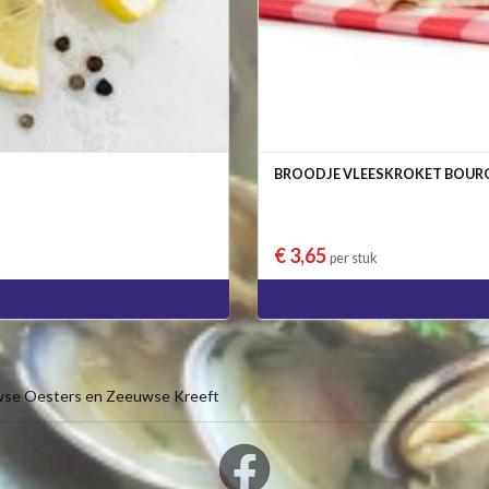
BROODJE VLEESKROKET BOUR
€ 3,65
per stuk
wse Oesters en Zeeuwse Kreeft