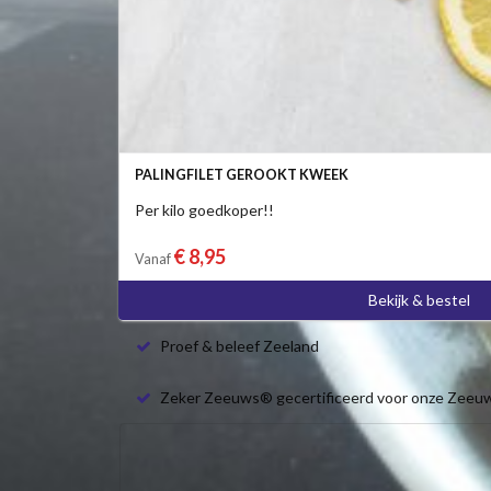
PALINGFILET GEROOKT KWEEK
Per kilo goedkoper!!
€ 8,95
Vanaf
Bekijk & bestel
Proef & beleef Zeeland
Zeker Zeeuws® gecertificeerd voor onze Zeeu