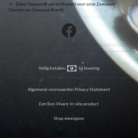
Zeker Zeeuws® gecertificeerd voor onze Zeeuwse
Oesters en Zeeuwse Kreeft
Veilig betalen:
bij levering
Algemene voorwaarden
Privacy Statement
Een Bon Vivant In-site product
Shop weergave:
DESKTOP
EASY