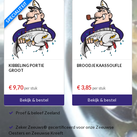
SPECIALITEIT
KIBBELING PORTIE
BROODJE KAASSOUFLE
GROOT
€ 9,70
€ 3,85
per stuk
per stuk
Bekijk & bestel
Bekijk & bestel
Proef & beleef Zeeland
Zeker Zeeuws® gecertificeerd voor onze Zeeuwse
Oesters en Zeeuwse Kreeft