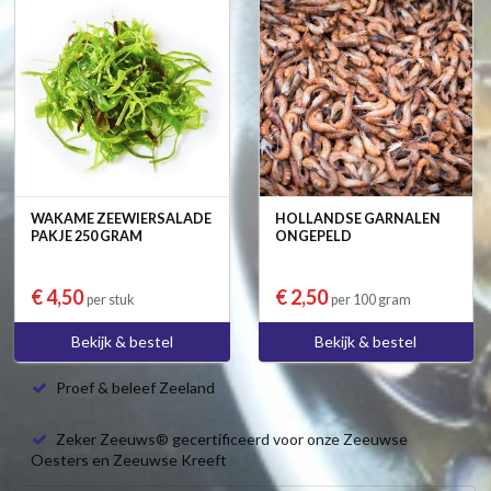
WAKAME ZEEWIERSALADE
HOLLANDSE GARNALEN
PAKJE 250 GRAM
ONGEPELD
€ 4,50
€ 2,50
per stuk
per 100 gram
Bekijk & bestel
Bekijk & bestel
Proef & beleef Zeeland
Zeker Zeeuws® gecertificeerd voor onze Zeeuwse
Oesters en Zeeuwse Kreeft