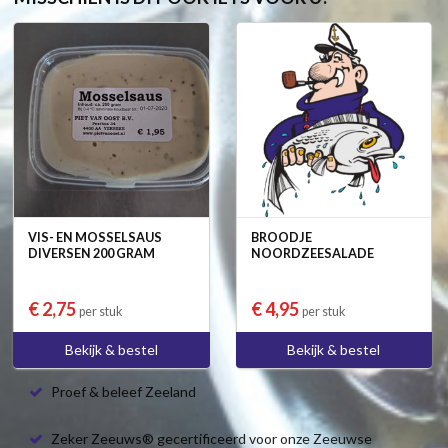
VIS- EN MOSSELSAUS
BROODJE
DIVERSEN 200 GRAM
NOORDZEESALADE
€ 2,75
€ 4,95
per stuk
per stuk
Bekijk & bestel
Bekijk & bestel
Proef & beleef Zeeland
Zeker Zeeuws® gecertificeerd voor onze Zeeuwse