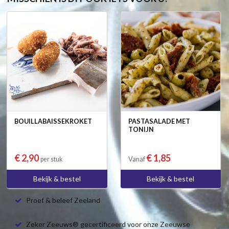
BOUILLABAISSEKROKET
PASTASALADE MET
TONIJN
€ 2,90
€ 1,85
per stuk
Vanaf
Bekijk & bestel
Bekijk & bestel
Proef & beleef Zeeland
Zeker Zeeuws® gecertificeerd voor onze Zeeuwse