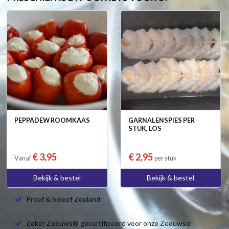
PEPPADEW ROOMKAAS
GARNALENSPIES PER
STUK, LOS
€ 3,95
€ 2,95
Vanaf
per stuk
Bekijk & bestel
Bekijk & bestel
Proef & beleef Zeeland
Zeker Zeeuws® gecertificeerd voor onze Zeeuwse