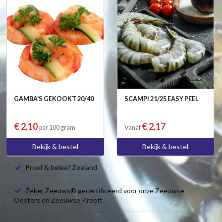
GAMBA'S GEKOOKT 20/40
SCAMPI 21/25 EASY PEEL
€ 2,10
€ 2,17
per 100 gram
Vanaf
Bekijk & bestel
Bekijk & bestel
Proef & beleef Zeeland
Zeker Zeeuws® gecertificeerd voor onze Zeeuwse
Oesters en Zeeuwse Kreeft