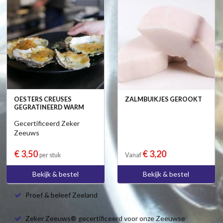
OESTERS CREUSES
ZALMBUIKJES GEROOKT
GEGRATINEERD WARM
Gecertificeerd Zeker
Zeeuws
€ 3,50
€ 3,20
per stuk
Vanaf
Bekijk & bestel
Bekijk & bestel
Proef & beleef Zeeland
Zeker Zeeuws® gecertificeerd voor onze Zeeuwse