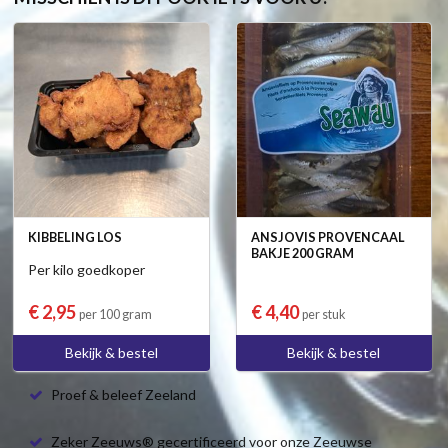
KIBBELING LOS
ANSJOVIS PROVENCAAL
BAKJE 200 GRAM
Per kilo goedkoper
€ 2,95
€ 4,40
per 100 gram
per stuk
Bekijk & bestel
Bekijk & bestel
Proef & beleef Zeeland
Zeker Zeeuws® gecertificeerd voor onze Zeeuwse