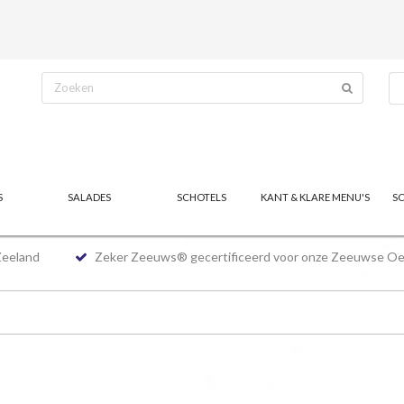
S
SALADES
SCHOTELS
KANT & KLARE MENU'S
S
Zeeland
Zeker Zeeuws® gecertificeerd voor onze Zeeuwse Oe