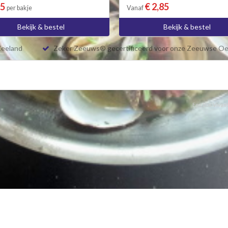
95
€ 2,85
per bakje
Vanaf
Bekijk & bestel
Bekijk & bestel
Zeeland
Zeker Zeeuws® gecertificeerd voor onze Zeeuwse Oe
Een Bon Vivant