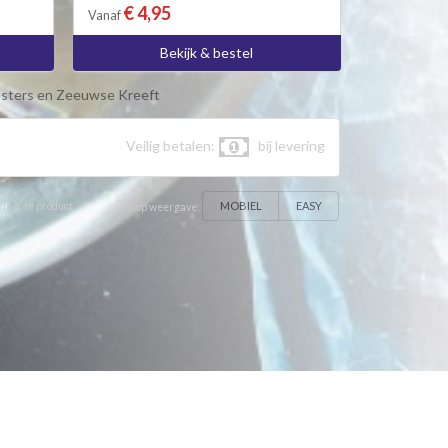
€ 4,95
Vanaf
Bekijk & bestel
sters en Zeeuwse Kreeft
Veilig betalen:
bij levering
MOBIEL
EASY
 In-site product
Shop weergave: