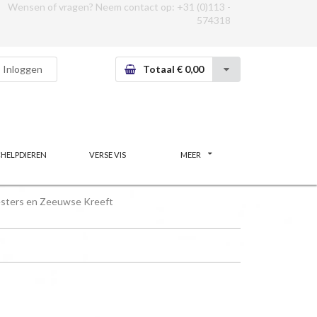
Wensen of vragen? Neem contact op:
+31 (0)113 -
574318
Inloggen
Totaal € 0,00
CHELPDIEREN
VERSE VIS
MEER
sters en Zeeuwse Kreeft