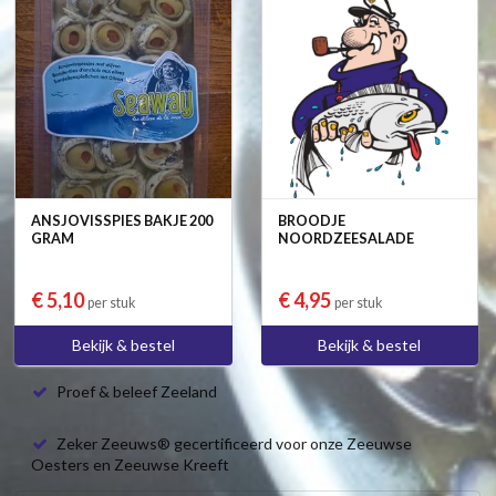
ANSJOVISSPIES BAKJE 200
BROODJE
GRAM
NOORDZEESALADE
€ 5,10
€ 4,95
per stuk
per stuk
Bekijk & bestel
Bekijk & bestel
Proef & beleef Zeeland
Zeker Zeeuws® gecertificeerd voor onze Zeeuwse
Oesters en Zeeuwse Kreeft